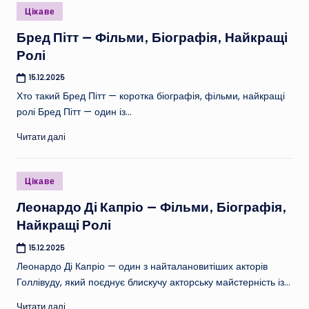
Опубліковано
Цікаве
у
Бред Пітт — Фільми, Біографія, Найкращі
Ролі
15.12.2025
Хто такий Бред Пітт — коротка біографія, фільми, найкращі
ролі Бред Пітт — один із…
Читати далі
Опубліковано
Цікаве
у
Леонардо Ді Капріо — Фільми, Біографія,
Найкращі Ролі
15.12.2025
Леонардо Ді Капріо — один з найталановитіших акторів
Голлівуду, який поєднує блискучу акторську майстерність із…
Читати далі