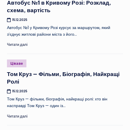
Автобус №1 в Кривому Розі: Розклад,
схема, вартість
15.12.2025
Автобус №1 у Кривому Розі курсує за маршрутом, який
з’єднує житлові райони міста з його…
Читати далі
Опубліковано
Цікаве
у
Том Круз — Фільми, Біографія, Найкращі
Ролі
15.12.2025
Том Круз — фільми, біографія, найкращі ролі: хто він
насправді Том Круз — один із…
Читати далі