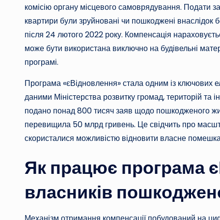
комісію органу місцевого самоврядування. Подати за
квартири були зруйновані чи пошкоджені внаслідок бо
після 24 лютого 2022 року. Компенсація нараховуєть
може бути використана виключно на будівельні матері
програмі.
Програма «єВідновлення» стала одним із ключових ел
даними Міністерства розвитку громад, територій та і
подано понад 800 тисяч заяв щодо пошкодженого жи
перевищила 50 млрд гривень. Це свідчить про масшта
скористалися можливістю відновити власне помешка
Як працює програма 
власників пошкоджен
Механізм отримання компенсації побудований на ци