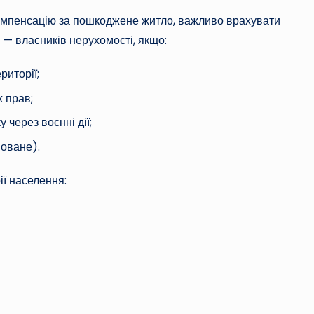
компенсацію за пошкоджене житло, важливо врахувати
 — власників нерухомості, якщо:
риторії;
 прав;
через воєнні дії;
новане).
ії населення: