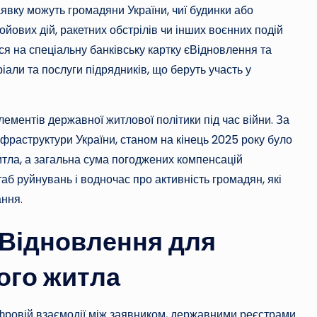
явку можуть громадяни України, чиї будинки або
йових дій, ракетних обстрілів чи інших воєнних подій
ся на спеціальну банківську картку єВідновлення та
али та послуги підрядників, що беруть участь у
ементів державної житлової політики під час війни. За
нфраструктури України, станом на кінець 2025 року було
тла, а загальна сума погоджених компенсацій
б руйнувань і водночас про активність громадян, які
ння.
єВідновлення для
ого житла
фровій взаємодії між заявником, державними реєстрами