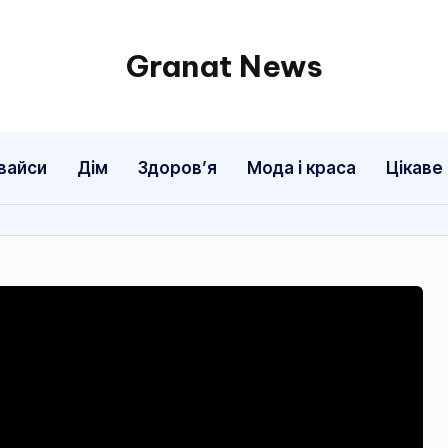
Granat News
вайси
Дім
Здоровʼя
Мода і краса
Цікаве