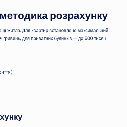
а методика розрахунку
лощі житла. Для квартир встановлено максимальний
яч гривень, для приватних будинків — до 500 тисяч
риття);
ахунку