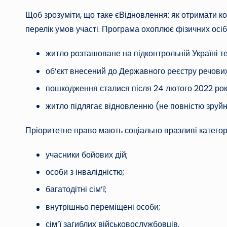
Щоб зрозуміти, що таке єВідновлення: як отримати 
перелік умов участі. Програма охоплює фізичних осіб
житло розташоване на підконтрольній Україні те
об’єкт внесений до Державного реєстру речових
пошкодження сталися після 24 лютого 2022 року 
житло підлягає відновленню (не повністю зруй
Пріоритетне право мають соціально вразливі категор
учасники бойових дій;
особи з інвалідністю;
багатодітні сім’ї;
внутрішньо переміщені особи;
сім’ї загиблих військовослужбовців.