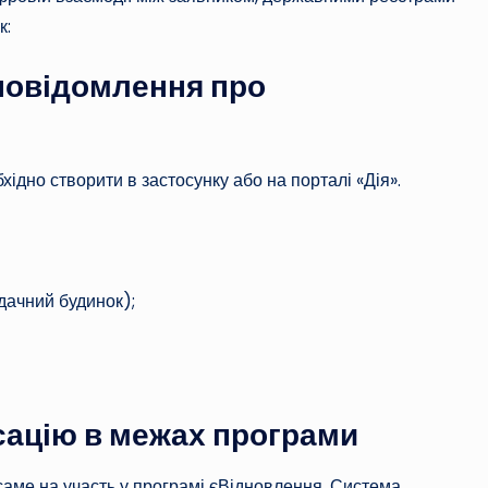
к:
повідомлення про
ідно створити в застосунку або на порталі «Дія».
дачний будинок);
сацію в межах програми
саме на участь у програмі єВідновлення. Система