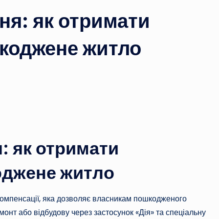
ня: як отримати
шкоджене житло
: як отримати
оджене житло
омпенсації, яка дозволяє власникам пошкодженого
онт або відбудову через застосунок «Дія» та спеціальну