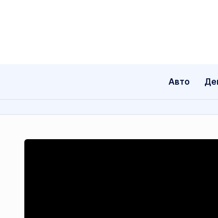
Перейти
до
вмісту
Авто
Де