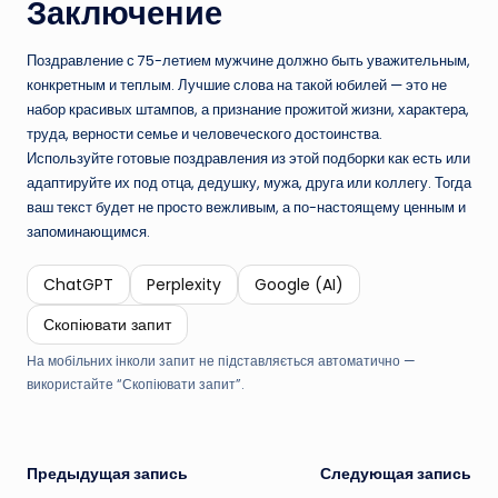
Заключение
Поздравление с 75-летием мужчине должно быть уважительным,
конкретным и теплым. Лучшие слова на такой юбилей — это не
набор красивых штампов, а признание прожитой жизни, характера,
труда, верности семье и человеческого достоинства.
Используйте готовые поздравления из этой подборки как есть или
адаптируйте их под отца, дедушку, мужа, друга или коллегу. Тогда
ваш текст будет не просто вежливым, а по-настоящему ценным и
запоминающимся.
ChatGPT
Perplexity
Google (AI)
Скопіювати запит
На мобільних інколи запит не підставляється автоматично —
використайте “Скопіювати запит”.
Навигация
Предыдущая запись
Следующая запись